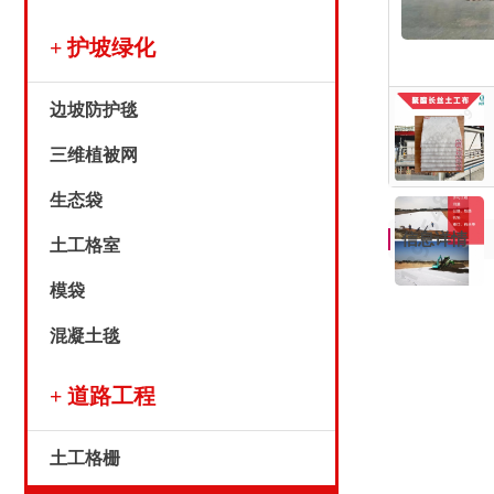
+ 护坡绿化
边坡防护毯
三维植被网
生态袋
信息详情
土工格室
模袋
混凝土毯
+ 道路工程
土工格栅