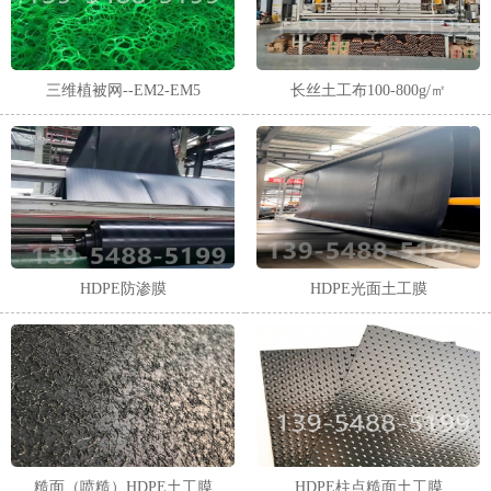
三维植被网--EM2-EM5
长丝土工布100-800g/㎡
HDPE防渗膜
HDPE光面土工膜
糙面（喷糙）HDPE土工膜
HDPE柱点糙面土工膜