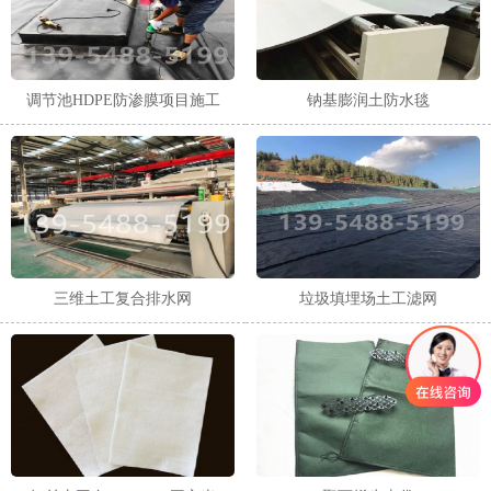
调节池HDPE防渗膜项目施工
钠基膨润土防水毯
三维土工复合排水网
垃圾填埋场土工滤网