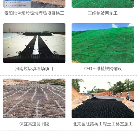
贵阳比例坝垃圾填埋场项目施工
三维植被网施工
河南垃圾填埋场项目
EM3三维植被网铺设
保宜高速襄阳段
北京鑫旺路桥工程土工格室施工