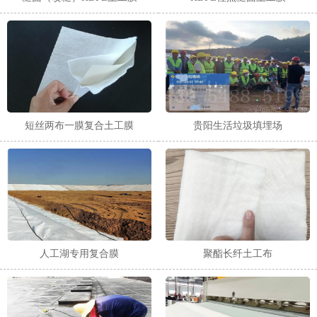
短丝两布一膜复合土工膜
贵阳生活垃圾填埋场
人工湖专用复合膜
聚酯长纤土工布